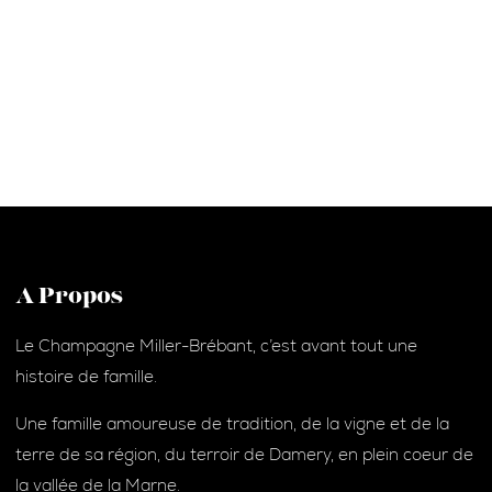
A Propos
Le Champagne Miller-Brébant, c’est avant tout une
histoire de famille.
Une famille amoureuse de tradition, de la vigne et de la
terre de sa région, du terroir de Damery, en plein coeur de
la vallée de la Marne.