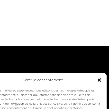
Gérer le consentement
les meilleures expériences, nous utilisons des technologies telles que les
r stocker et/ou accéder aux informations des appareils. Le fait de
 ces technologies nous permettra de traiter des données telles que le
 de navigation ou les ID uniques sur ce site. Le fait de ne pas consentir
r son consentement peut avoir un effet négatif sur certaines