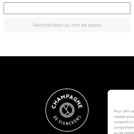
Réinitialisation du mot de passe
Pour offrir 
cookies pou
consentir à
comportement
ou de retire